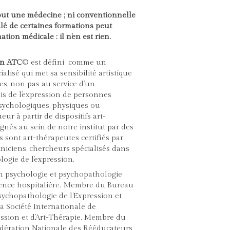
 tout une médecine ; ni conventionnelle
tulé de certaines formations peut
tion médicale : il n’en est rien.
 en ATC
© est défini comme un
alisé qui met sa sensibilité artistique
es, non pas au service d’un
is de l’expression de personnes
psychologiques, physiques ou
ueur à partir de dispositifs art-
gnés au sein de notre institut par des
 sont art-thérapeutes certifiés par
iniciens, chercheurs spécialisés dans
ogie de l’expression.
n psychologie et psychopathologie
rience hospitalière. Membre du Bureau
Psychopathologie de l’Expression et
a Société Internationale de
ession et d’Art-Thérapie, Membre du
édération Nationale des Rééducateurs