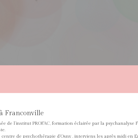
à Franconville
mée de l’institut PROFAC, formation éclairée par la psychanalyse
te.
u centre de psychothérapie d’Osny , interviens les après midi en E