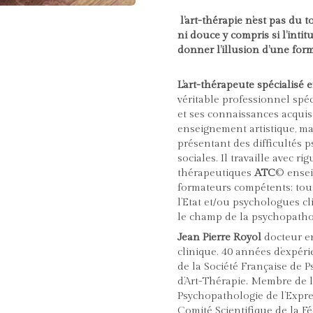
l’art-thérapie n’est pas du
ni douce y compris si l’inti
donner l’illusion d’une forma
L’art-thérapeute spécialisé
véritable professionnel spéci
et ses connaissances acquis
enseignement artistique, ma
présentant des difficultés 
sociales. Il travaille avec rig
thérapeutiques
ATC
© ensei
formateurs compétents: tous
l’Etat et/ou psychologues cl
le champ de la psychopathol
Jean Pierre Royol
docteur e
clinique. 40 années d’expé
de la Société Française de 
d’Art-Thérapie. Membre de l
Psychopathologie de l’Expr
Comité Scientifique de la F