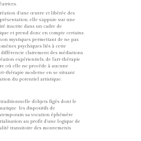
éatrices.
création d’une œuvre et libérée des
présentation, elle s’appuie sur une
ité inscrite dans un cadre de
tique et prend donc en compte certains
non mystiques permettant de ne pas
nomènes psychiques liés à cette
e différencie clairement des médiations
réation expérientiels, de l’art-thérapie
ure où elle ne procède à aucune
’art-thérapie moderne en se situant
ation du potentiel artistique.
raditionnelle d’objets figés dont le
matique les dispositifs de
ontemporain sa vocation éphémère
ialisation au profit d’une logique de
éalité transitoire des mouvements