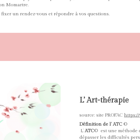
e pour l’association Momartre.
r fixer un rendez-vous et répondre à vos questions.
L’ Art-thérapie
source: site PROFAC
https:
Définition de l’ ATC
©
L’
ATC
©
est une méthode d
dépasser les difficultés per