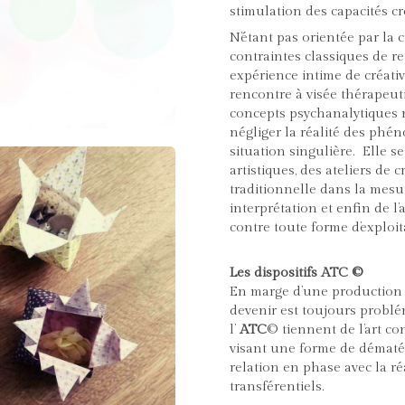
stimulation des capacités cr
N’étant pas orientée par la 
contraintes classiques de re
expérience intime de créativ
rencontre à visée thérapeu
concepts psychanalytiques 
négliger la réalité des phé
situation singulière. Elle s
artistiques, des ateliers de c
traditionnelle dans la mes
interprétation et enfin de l
contre toute forme d’exploit
Les dispositifs ATC ©
En marge d’une production t
devenir est toujours problé
l’
ATC
© tiennent de l’art c
visant une forme de dématér
relation en phase avec la r
transférentiels.