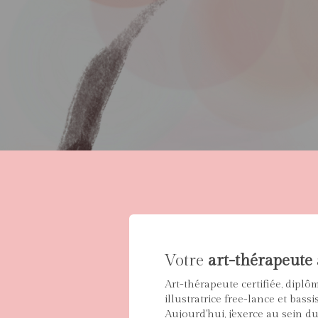
Votre
art-thérapeute
Art-thérapeute certifiée, diplô
illustratrice free-lance et bassis
Aujourd'hui, j'exerce au sein d